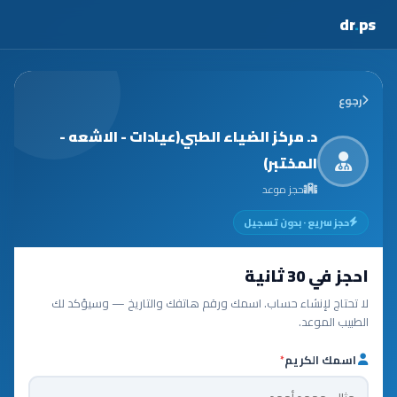
dr
.
ps
رجوع
د. مركز الضياء الطبي(عيادات - الاشعه -
المختبر)
حجز موعد
حجز سريع · بدون تسجيل
احجز في 30 ثانية
لا تحتاج لإنشاء حساب. اسمك ورقم هاتفك والتاريخ — وسيؤكد لك
الطبيب الموعد.
اسمك الكريم
*