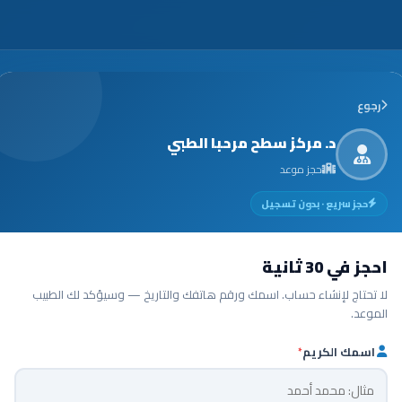
رجوع
د. مركز سطح مرحبا الطبي
حجز موعد
حجز سريع · بدون تسجيل
احجز في 30 ثانية
لا تحتاج لإنشاء حساب. اسمك ورقم هاتفك والتاريخ — وسيؤكد لك الطبيب
الموعد.
اسمك الكريم
*