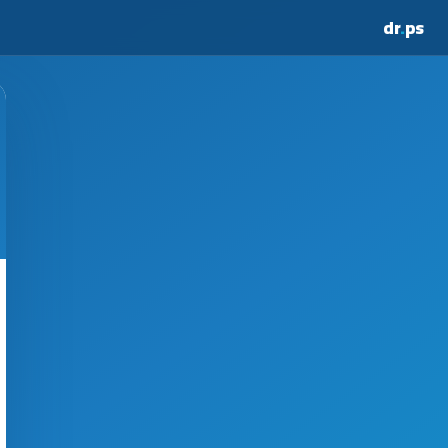
dr
.
ps