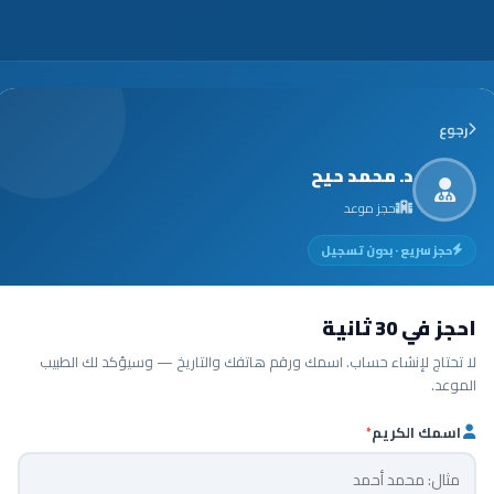
رجوع
د. محمد حيح
حجز موعد
حجز سريع · بدون تسجيل
احجز في 30 ثانية
لا تحتاج لإنشاء حساب. اسمك ورقم هاتفك والتاريخ — وسيؤكد لك الطبيب
الموعد.
اسمك الكريم
*