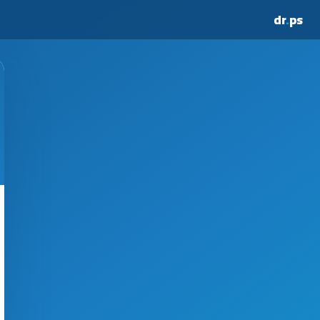
dr
.
ps