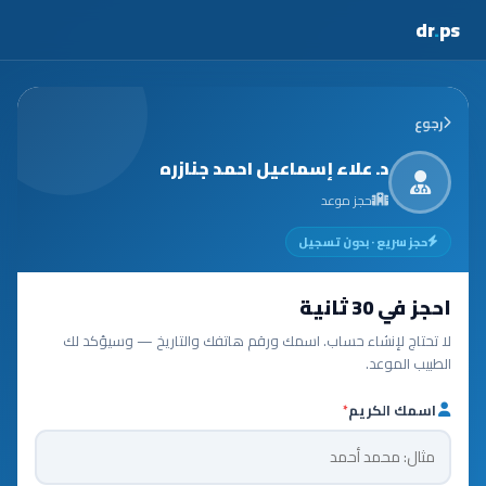
dr
.
ps
رجوع
د. علاء إسماعيل احمد جنازره
حجز موعد
حجز سريع · بدون تسجيل
احجز في 30 ثانية
لا تحتاج لإنشاء حساب. اسمك ورقم هاتفك والتاريخ — وسيؤكد لك
الطبيب الموعد.
اسمك الكريم
*