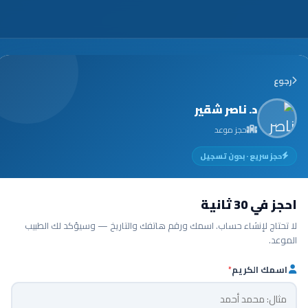
رجوع
د. ناصر شقير
حجز موعد
حجز سريع · بدون تسجيل
احجز في 30 ثانية
لا تحتاج لإنشاء حساب. اسمك ورقم هاتفك والتاريخ — وسيؤكد لك الطبيب
الموعد.
اسمك الكريم
*