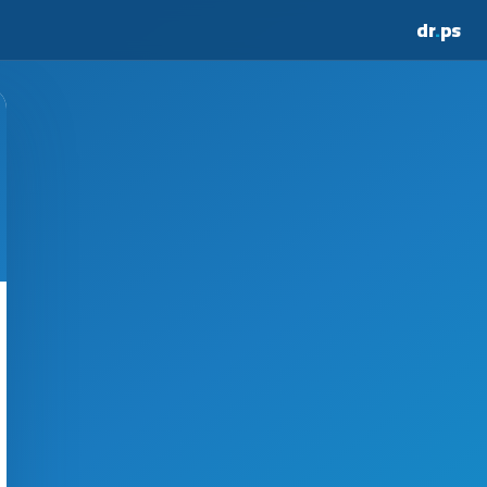
dr
.
ps