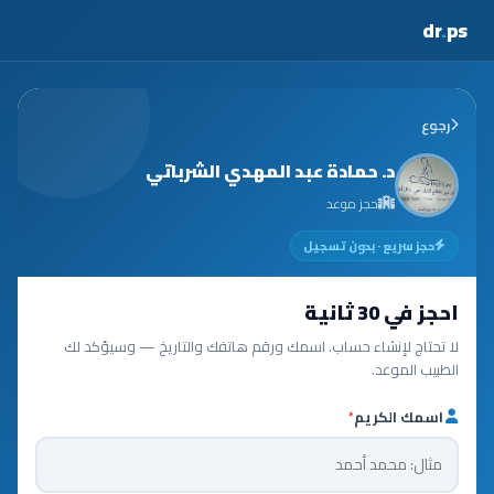
dr
.
ps
رجوع
د. حمادة عبد المهدي الشرباتي
حجز موعد
حجز سريع · بدون تسجيل
احجز في 30 ثانية
لا تحتاج لإنشاء حساب. اسمك ورقم هاتفك والتاريخ — وسيؤكد لك
الطبيب الموعد.
اسمك الكريم
*