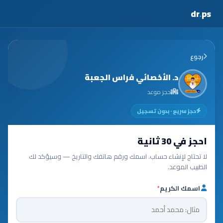
dr
.
ps
رجوع
د. الأخصائي فراس الجعبة
حجز موعد
حجز سريع · بدون تسجيل
احجز في 30 ثانية
لا تحتاج لإنشاء حساب. اسمك ورقم هاتفك والتاريخ — وسيؤكد لك
الطبيب الموعد.
اسمك الكريم
*