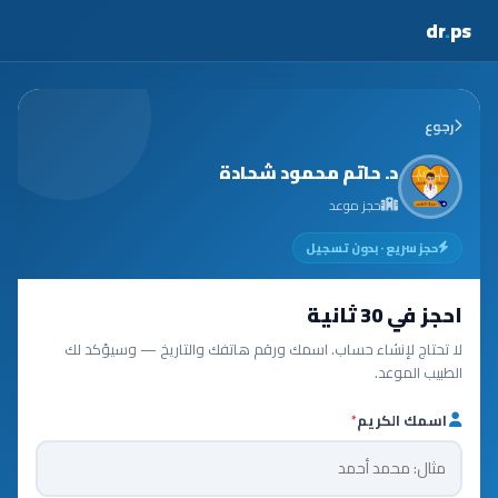
dr
.
ps
رجوع
د. حاتم محمود شحادة
حجز موعد
حجز سريع · بدون تسجيل
احجز في 30 ثانية
لا تحتاج لإنشاء حساب. اسمك ورقم هاتفك والتاريخ — وسيؤكد لك
الطبيب الموعد.
اسمك الكريم
*