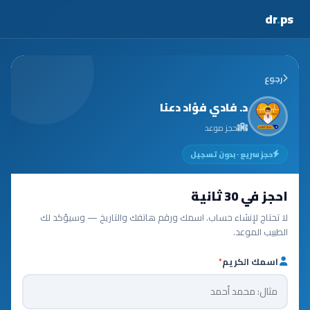
dr
.
ps
رجوع
د. فادي فؤاد دعنا
حجز موعد
حجز سريع · بدون تسجيل
احجز في 30 ثانية
لا تحتاج لإنشاء حساب. اسمك ورقم هاتفك والتاريخ — وسيؤكد لك
الطبيب الموعد.
اسمك الكريم
*