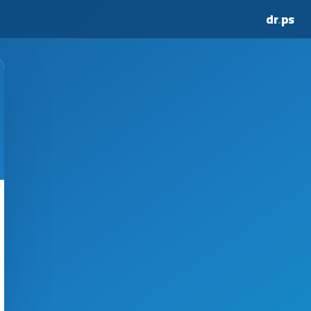
dr
.
ps