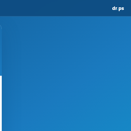
dr
.
ps