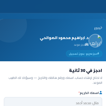
رجوع
د. ابراهيم محمود الصوالحي
حجز موعد
حجز سريع · بدون تسجيل
احجز في 30 ثانية
لا تحتاج لإنشاء حساب. اسمك ورقم هاتفك والتاريخ — وسيؤكد لك الطبيب
الموعد.
اسمك الكريم
*