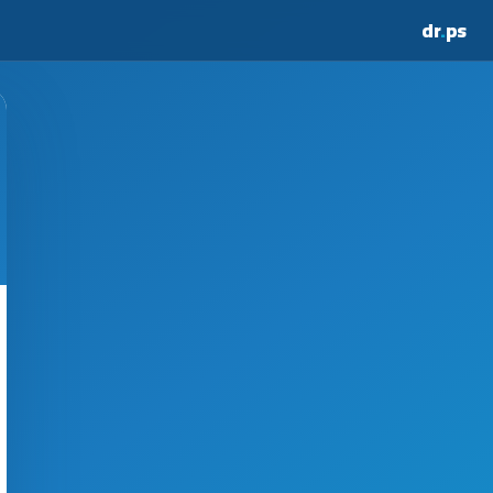
dr
.
ps