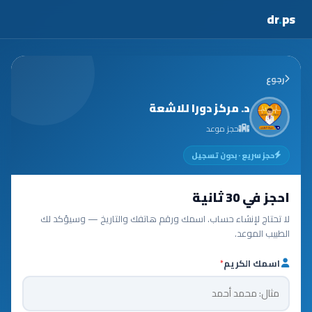
dr
.
ps
رجوع
د. مركز دورا للاشعة
حجز موعد
حجز سريع · بدون تسجيل
احجز في 30 ثانية
لا تحتاج لإنشاء حساب. اسمك ورقم هاتفك والتاريخ — وسيؤكد لك
الطبيب الموعد.
اسمك الكريم
*