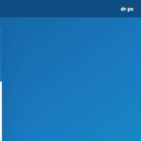
dr
.
ps