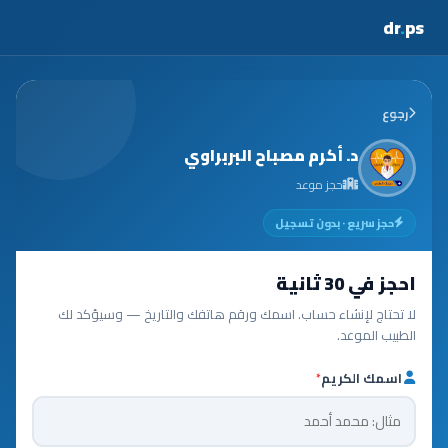
dr
.
ps
رجوع
د. أكرم مصباح البربراوي
حجز موعد
حجز سريع · بدون تسجيل
احجز في 30 ثانية
لا تحتاج لإنشاء حساب. اسمك ورقم هاتفك والتاريخ — وسيؤكد لك
الطبيب الموعد.
اسمك الكريم
*