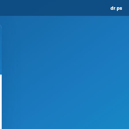
dr
.
ps