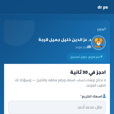
dr
.
ps
رجوع
د. عز الدين خليل جميل قرجة
حجز موعد
حجز سريع · بدون تسجيل
احجز في 30 ثانية
لا تحتاج لإنشاء حساب. اسمك ورقم هاتفك والتاريخ — وسيؤكد لك
الطبيب الموعد.
اسمك الكريم
*