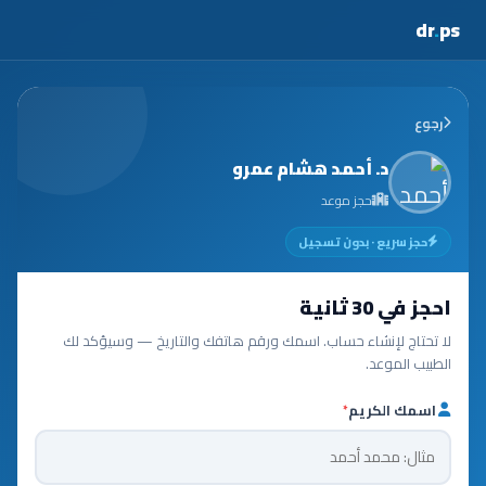
dr
.
ps
رجوع
د. أحمد هشام عمرو
حجز موعد
حجز سريع · بدون تسجيل
احجز في 30 ثانية
لا تحتاج لإنشاء حساب. اسمك ورقم هاتفك والتاريخ — وسيؤكد لك
الطبيب الموعد.
اسمك الكريم
*