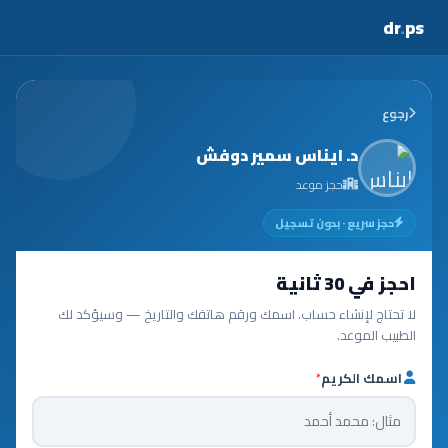
dr
.
ps
رجوع
د. ايناس سمير دوفش
حجز موعد
حجز سريع · بدون تسجيل
احجز في 30 ثانية
لا تحتاج لإنشاء حساب. اسمك ورقم هاتفك والتاريخ — وسيؤكد لك
الطبيب الموعد.
اسمك الكريم
*