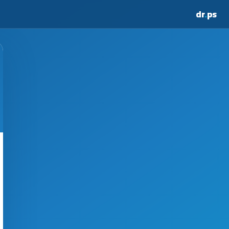
dr
.
ps