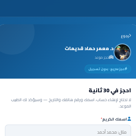
رجوع
د. معمر حماد قديمات
حجز موعد
حجز سريع · بدون تسجيل
احجز في 30 ثانية
لا تحتاج لإنشاء حساب. اسمك ورقم هاتفك والتاريخ — وسيؤكد لك الطبيب
الموعد.
اسمك الكريم
*