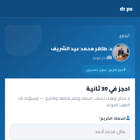
dr
.
ps
رجوع
د. طاهر محمد عيد الشريف
حجز موعد
حجز سريع · بدون تسجيل
احجز في 30 ثانية
لا تحتاج لإنشاء حساب. اسمك ورقم هاتفك والتاريخ — وسيؤكد لك
الطبيب الموعد.
اسمك الكريم
*