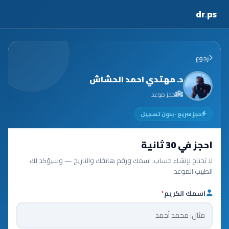
dr
.
ps
رجوع
د. مهتدي احمد الحشاش
حجز موعد
حجز سريع · بدون تسجيل
احجز في 30 ثانية
لا تحتاج لإنشاء حساب. اسمك ورقم هاتفك والتاريخ — وسيؤكد لك
الطبيب الموعد.
اسمك الكريم
*