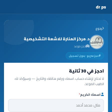
dr
.
ps
رجوع
د. مركز المنارة للاشعة التشخيصية
حجز موعد
حجز سريع · بدون تسجيل
احجز في 30 ثانية
لا تحتاج لإنشاء حساب. اسمك ورقم هاتفك والتاريخ — وسيؤكد لك
الطبيب الموعد.
اسمك الكريم
*