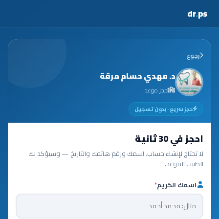
dr
.
ps
رجوع
د. مهدي حسام مرقة
حجز موعد
حجز سريع · بدون تسجيل
احجز في 30 ثانية
لا تحتاج لإنشاء حساب. اسمك ورقم هاتفك والتاريخ — وسيؤكد لك
الطبيب الموعد.
اسمك الكريم
*