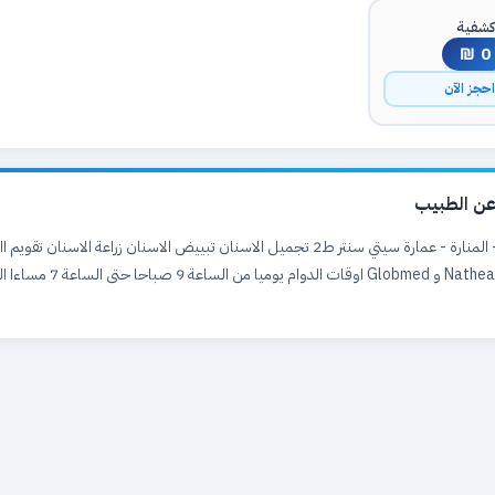
شفية
0 ₪
حجز الآن
ن الطبيب
رام الله والبيرة - المنارة - عمارة سيتي سنتر ط2 تجميل الاسنان تبييض الاسنان زراعة الاسن
مع تأمينات Nathealth و Globmed اوقات الدو