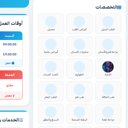
التخصصات
أوقات العمل
الطب البديل
أمراض القلب
تجميل
السبت
09:00:00
—
جراحة فم والأسنان
مختبرات الاسنان
أمراض جلدية
19:00:00
حجز
الجمعة
الاجنة
الطوارئ
الغدد الصماء
مغلق
لا يعمل
طب العائلة
طب عام
الطب العام
الخدمات وا
جراحة عامة
الرعاية الصحية
السمع والنطق