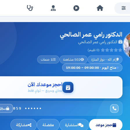
الدكتور رامي عمر الصالحي
الدكتور رامي عمر الصالحي
(0 تقييم)
رام الله - دوار المنارة
502 مشاهدة
1 خدمات
متاح اليوم · 09:00:00 – 19:00:00
احجز موعدك الآن
مجاني وسريع — ثوانٍ فقط
سجّل
059 ••••••
حجز موعد
استشارة
مفضلة
مشاركة