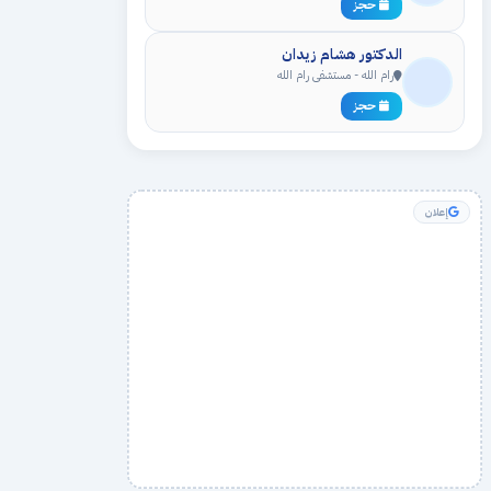
حجز
الدكتور هشام زيدان
رام الله - مستشفى رام الله
حجز
إعلان