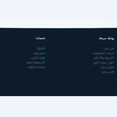
روابط سريعة
خدماتنا
من نحن
أطباؤنا
سياسة الخصوصية
حجز موعد
الشروط والأحكام
لوحة الطبيب
حول حجزك الطبي
المحفظة الطبية
تواصل معنا
نقاط المكافآت
انضم إلينا