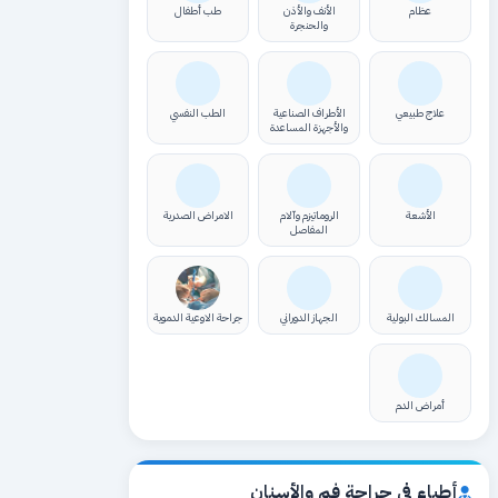
عظام
الأنف والأذن
طب أطفال
والحنجرة
علاج طبيعي
الأطراف الصناعية
الطب النفسي
والأجهزة المساعدة
الأشعة
الروماتيزم وآلام
الامراض الصدرية
المفاصل
المسالك البولية
الجهاز الدوراني
جراحة الاوعية الدموية
أمراض الدم
أطباء في جراحة فم والأسنان