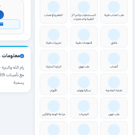
ك
طب اعشاب طبية
المستشفيات والمراكز
العقم والإخصاب
الطبية والمختبرات
ا
باطني
فحوصات طبية
تجهيزات طبية
معلومات ع
أعصاب
طب نووي
الزيارة المنزلية
رسمية
تغذية العلاجية
نسائية وتوليد
الأورام
طب عيون
البصريات
جراحة الوجه والفكين