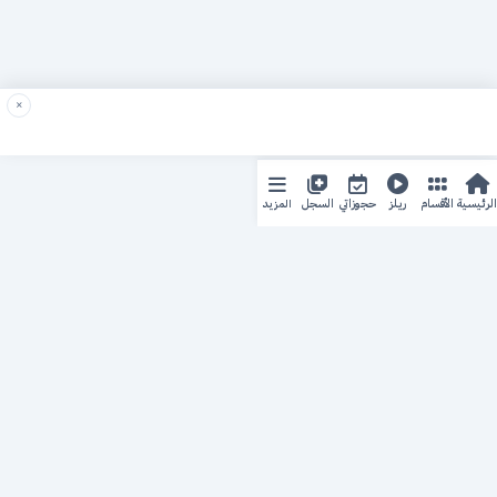
×
المزيد
الرئيسية
الأقسام
ريلز
حجوزاتي
السجل
حجزك الطبي
لمستقبل طبي أفضل
منصة رقمية متكاملة تربط المرضى بأطبائهم، وتُيسّر إدارة
المواعيد والسجلات الطبية بكل سهولة وأمان.