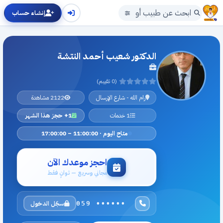
إنشاء حساب
الدكتور شعيب أحمد النتشة
(0 تقييم)
رام الله - شارع الإرسال
2122 مشاهدة
1 خدمات
1+ حجز هذا الشهر
متاح اليوم · 11:00:00 – 17:00:00
احجز موعدك الآن
مجاني وسريع — ثوانٍ فقط
سجّل الدخول
059 ••••••