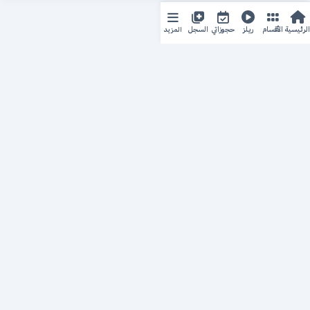
المزيد
الرئيسية
الأقسام
ريلز
حجوزاتي
السجل
حجزك الطبي
لمستقبل طبي أفضل
منصة رقمية متكاملة تربط المرضى بأطبائهم، وتُيسّر إدارة
المواعيد والسجلات الطبية بكل سهولة وأمان.
روابط سريعة
من نحن
خدماتنا
سياسة الخصوصية