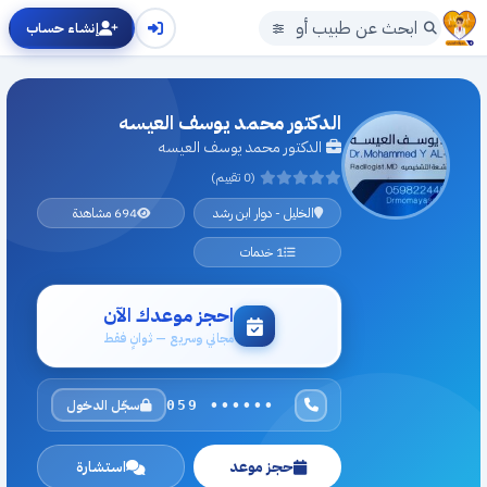
إنشاء حساب
الدكتور محمد يوسف العيسه
الدكتور محمد يوسف العيسه
(0 تقييم)
الخليل - دوار ابن رشد
694 مشاهدة
1 خدمات
احجز موعدك الآن
مجاني وسريع — ثوانٍ فقط
سجّل الدخول
059 ••••••
حجز موعد
استشارة