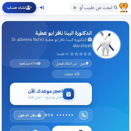
إنشاء حساب
الدكتورة البينا نافز ابو عطية
الدكتورة البينا نافز ابو عطية Dr. albeena Nafez
abu atiyah
(0 تقييم)
جنين - ش الملك فيصل
670 مشاهدة
1 خدمات
احجز موعدك الآن
مجاني وسريع — ثوانٍ فقط
سجّل الدخول
059 ••••••