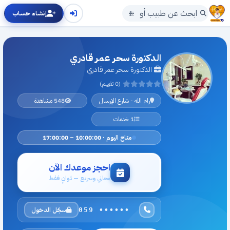
إنشاء حساب
الدكتورة سحر عمر قادري
الدكتورة سحر عمر قادري
(0 تقييم)
رام الله - شارع الإرسال
548 مشاهدة
1 خدمات
متاح اليوم · 10:00:00 – 17:00:00
احجز موعدك الآن
مجاني وسريع — ثوانٍ فقط
سجّل الدخول
059 ••••••