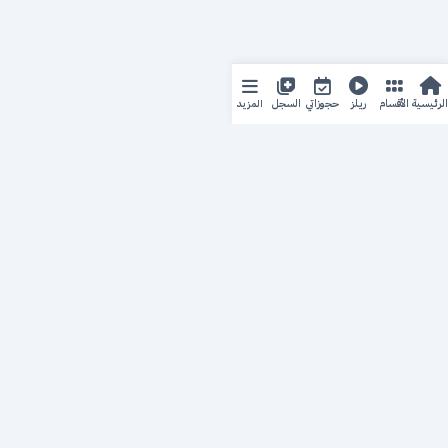
المزيد
الرئيسية
الأقسام
ريلز
حجوزاتي
السجل
حجزك الطبي
لمستقبل طبي أفضل
منصة رقمية متكاملة تربط المرضى بأطبائهم، وتُيسّر إدارة
المواعيد والسجلات الطبية بكل سهولة وأمان.
روابط سريعة