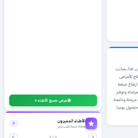
الخليل - ش. الملك فيصل - عمارة الهدى -ط١ الخليل - حلحول - مقابل مدخل البلدية / عمارة سرحان ط١/ بجانب
اج الأمراض
، ارتفاع ضغط
عرض جميع الأطباء
رضاه وتوفير
ة مريحة وداعمة
راحتهم وشفائهم. اوقات الدوام في الخليل السبت من 9:30 - 4:30 الاحد للخميس من 3 - 5 حلحول يوميا
الأطباء المميزون
3
مفعّلة خدمة طبيب مميز
1 / 3