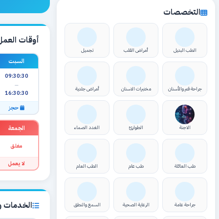
التخصصات
أوقات العمل
الطب البديل
أمراض القلب
تجميل
السبت
09:30:30
—
جراحة فم والأسنان
مختبرات الاسنان
أمراض جلدية
16:30:30
حجز
الجمعة
الاجنة
الطوارئ
الغدد الصماء
مغلق
لا يعمل
طب العائلة
طب عام
الطب العام
الخدمات وا
جراحة عامة
الرعاية الصحية
السمع والنطق