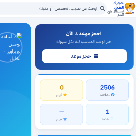
حجزك
الطبي
لمستقبل طبي
أفضل
احجز موعدك الآن
اختر الوقت المناسب لك بكل سهولة
حجز موعد
0
2506
مشاهدة
تقييم
—
1
خدمة
تقييم