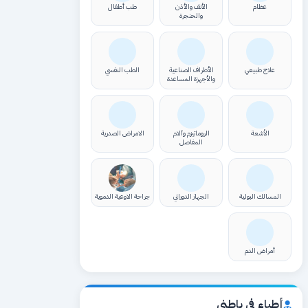
عظام
الأنف والأذن
طب أطفال
والحنجرة
علاج طبيعي
الأطراف الصناعية
الطب النفسي
والأجهزة المساعدة
الأشعة
الروماتيزم وآلام
الامراض الصدرية
المفاصل
المسالك البولية
الجهاز الدوراني
جراحة الاوعية الدموية
أمراض الدم
أطباء في باطني