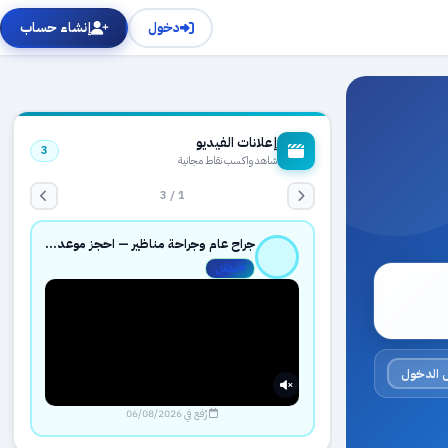
دخول
إنشاء حساب
إعلانات الفيديو
3
شاهد واكسب نقاط مجانية
1 / 3
جراح عام وجراحة مناظير — احجز موعدك بثقة عبر حجزك الطبي
مفعّل
 الدخول
رُفع في 06/08/2026