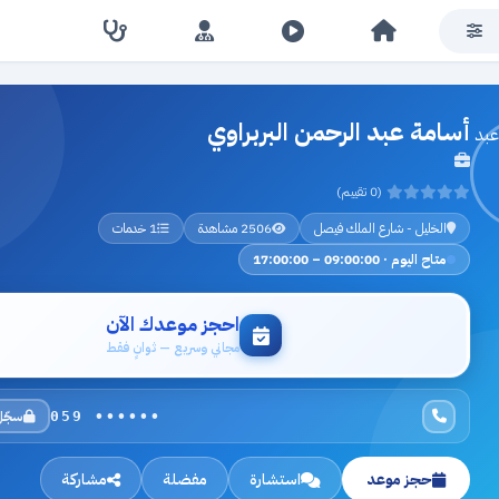
أسامة عبد الرحمن البربراوي
(0 تقييم)
الخليل - شارع الملك فيصل
2506 مشاهدة
1 خدمات
متاح اليوم · 09:00:00 – 17:00:00
احجز موعدك الآن
مجاني وسريع — ثوانٍ فقط
سجّل
059 ••••••
حجز موعد
استشارة
مفضلة
مشاركة