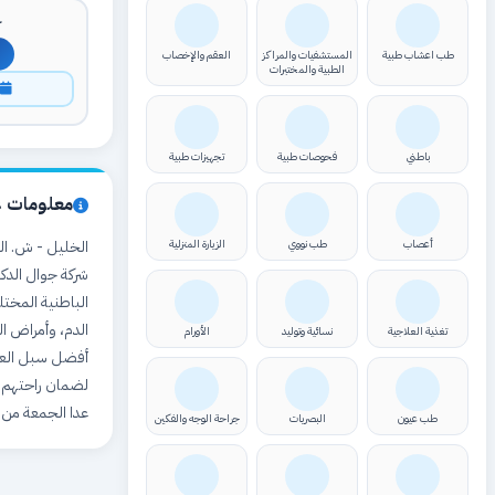
ك
طب اعشاب طبية
المستشفيات والمراكز
العقم والإخصاب
الطبية والمختبرات
ا
باطني
فحوصات طبية
تجهيزات طبية
معلومات ع
أعصاب
طب نووي
الزيارة المنزلية
شركة جوال الدك
الباطنية المختل
الدم، وأمراض ا
تغذية العلاجية
نسائية وتوليد
الأورام
أفضل سبل العلاج
عدا الجمعة من 5:30-8:30
طب عيون
البصريات
جراحة الوجه والفكين