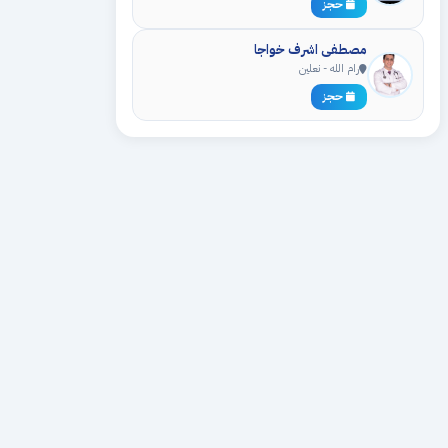
حجز
مصطفى اشرف خواجا
رام الله - نعلين
حجز