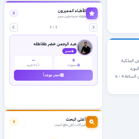
الأطباء المميزون
3
مفعّلة خدمة طبيب مميز
1 / 3
عبد الرحمن خضر طقاطقه
مميز
—
6
لجراحين الملكية
حجوزات
0 تقييم
لبورد
احجز موعداً
الفلسطيني لجراحة الانف والاذن والحنجرة اوقات الدوام: يوميا من الساعة 8 صباحا - 2 بعد الظهر ومن الساعة 4 - 6
أعلى البحث
0
اشتراكات أعلى نتائج البحث