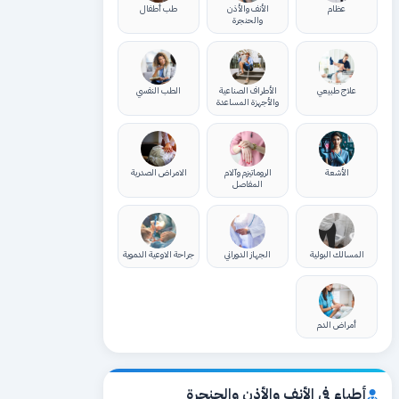
عظام
الأنف والأذن
طب أطفال
والحنجرة
علاج طبيعي
الأطراف الصناعية
الطب النفسي
والأجهزة المساعدة
الأشعة
الروماتيزم وآلام
الامراض الصدرية
المفاصل
المسالك البولية
الجهاز الدوراني
جراحة الاوعية الدموية
أمراض الدم
أطباء في الأنف والأذن والحنجرة