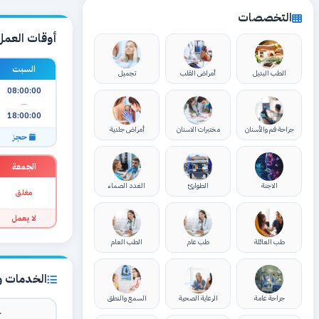
التخصصات
أوقات العمل
السبت
الطب البديل
أمراض القلب
تجميل
08:00:00
—
18:00:00
جراحة فم والأسنان
مختبرات الاسنان
أمراض جلدية
حجز
الجمعة
الاجنة
الطوارئ
الغدد الصماء
مغلق
لا يعمل
طب العائلة
طب عام
الطب العام
الخدمات وا
جراحة عامة
الرعاية الصحية
السمع والنطق
ك