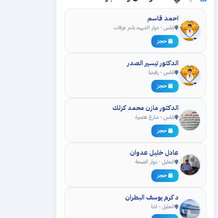
احمد قاسم
نابلس - دوار الشهيد ياسر عرفات
حجز
الدكتور تيسير الصدر
نابلس - رفيديا
حجز
الدكتور مازن محمد كزلك
نابلس - شارع عصيرة
حجز
عادل خليل عدوان
الخليل - دوار الصحة
حجز
د كرم يوسف البطران
الخليل - اذنا