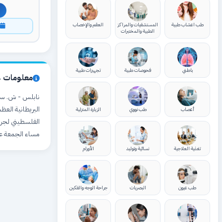
طب اعشاب طبية
المستشفيات والمراكز
العقم والإخصاب
ا
الطبية والمختبرات
باطني
فحوصات طبية
تجهيزات طبية
معلومات ع
البريطانية العظ
أعصاب
طب نووي
الزيارة المنزلية
مساء الجمعة ع
تغذية العلاجية
نسائية وتوليد
الأورام
طب عيون
البصريات
جراحة الوجه والفكين