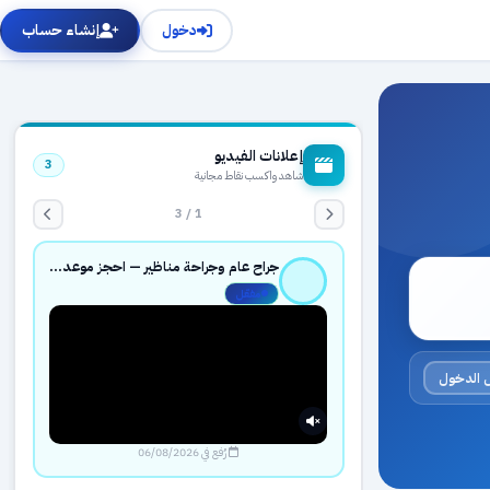
دخول
إنشاء حساب
إعلانات الفيديو
3
شاهد واكسب نقاط مجانية
1 / 3
جراح عام وجراحة مناظير — احجز موعدك بثقة عبر حجزك الطبي
مفعّل
 الدخول
رُفع في 06/08/2026