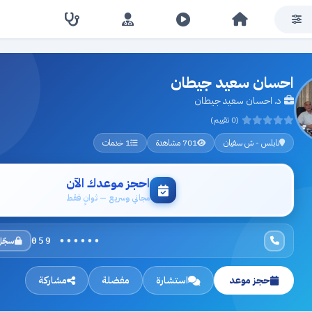
احسان سعيد جيطان
د. احسان سعيد جيطان
(0 تقييم)
نابلس - ش سفيان
701 مشاهدة
1 خدمات
احجز موعدك الآن
مجاني وسريع — ثوانٍ فقط
سجّل
059 ••••••
حجز موعد
استشارة
مفضلة
مشاركة