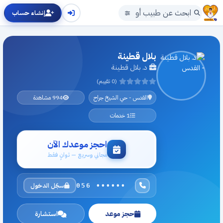
إنشاء حساب
بلال قطينة
د. بلال قطينة
(0 تقييم)
القدس - حي الشيخ جراح
994 مشاهدة
1 خدمات
احجز موعدك الآن
مجاني وسريع — ثوانٍ فقط
سجّل الدخول
056 ••••••
حجز موعد
استشارة