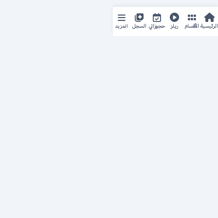
المزيد
الرئيسية
الأقسام
ريلز
حجوزاتي
السجل
حجزك الطبي
لمستقبل طبي أفضل
منصة رقمية متكاملة تربط المرضى بأطبائهم، وتُيسّر إدارة
المواعيد والسجلات الطبية بكل سهولة وأمان.
روابط سريعة
من نحن
خدماتنا
سياسة الخصوصية