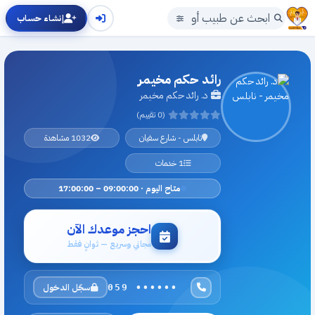
إنشاء حساب
رائد حكم مخيمر
د. رائد حكم مخيمر
(0 تقييم)
نابلس - شارع سفيان
1032 مشاهدة
1 خدمات
متاح اليوم · 09:00:00 – 17:00:00
احجز موعدك الآن
مجاني وسريع — ثوانٍ فقط
سجّل الدخول
059 ••••••