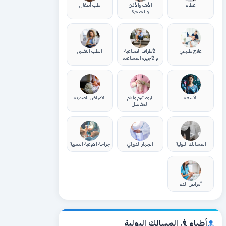
عظام
الأنف والأذن
طب أطفال
والحنجرة
علاج طبيعي
الأطراف الصناعية
الطب النفسي
والأجهزة المساعدة
الأشعة
الروماتيزم وآلام
الامراض الصدرية
المفاصل
المسالك البولية
الجهاز الدوراني
جراحة الاوعية الدموية
أمراض الدم
أطباء في المسالك البولية