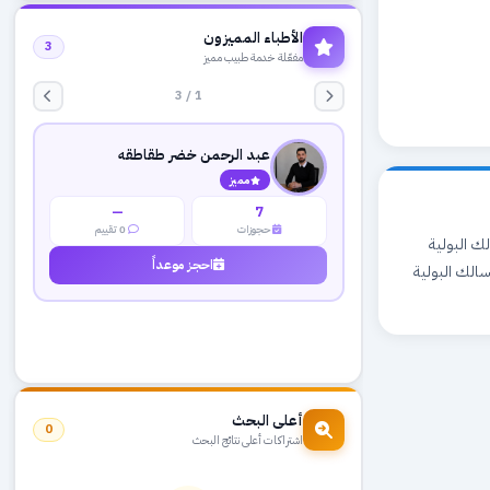
الأطباء المميزون
3
مفعّلة خدمة طبيب مميز
1 / 3
عبد الرحمن خضر طقاطقه
مميز
—
7
حجوزات
0 تقييم
احة الكلي والمسالك البولية
احجز موعداً
الك البولية
أعلى البحث
0
اشتراكات أعلى نتائج البحث