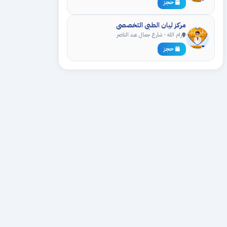
حجز
مركز ليان الطبي التخصصي
رام الله - شارع جمال عبد الناصر
حجز