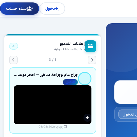
دخول
إنشاء حساب
إعلانات الفيديو
3
شاهد واكسب نقاط مجانية
1 / 3
جراح عام وجراحة مناظير — احجز موعدك بثقة عبر حجزك الطبي
مفعّل
 الدخول
رُفع في 06/08/2026