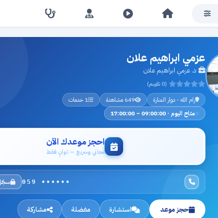
عزمي ابراهيم علان
د. عزمي ابراهيم علان
(0 تقييم)
رام الله - دوار المنارة
649 مشاهدة
1 خدمات
متاح اليوم · 09:00:00 – 17:00:00
احجز موعدك الآن
مجاني وسريع — ثوانٍ فقط
سجّل
059 ••••••
حجز موعد
استشارة
مفضلة
مشاركة