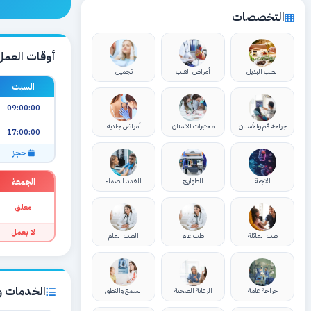
التخصصات
أوقات العمل
الطب البديل
أمراض القلب
تجميل
السبت
09:00:00
—
جراحة فم والأسنان
مختبرات الاسنان
أمراض جلدية
17:00:00
حجز
الجمعة
الاجنة
الطوارئ
الغدد الصماء
مغلق
لا يعمل
طب العائلة
طب عام
الطب العام
الخدمات وا
جراحة عامة
الرعاية الصحية
السمع والنطق