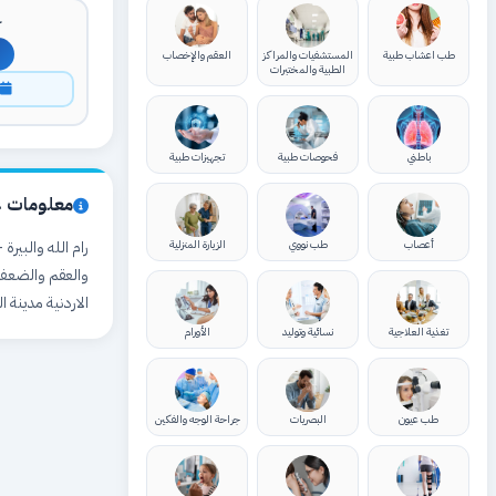
ك
طب اعشاب طبية
المستشفيات والمراكز
العقم والإخصاب
الطبية والمختبرات
ا
باطني
فحوصات طبية
تجهيزات طبية
معلومات ع
أعصاب
طب نووي
الزيارة المنزلية
والعقم والضعف 
الاردنية مدينة الحسين
تغذية العلاجية
نسائية وتوليد
الأورام
طب عيون
البصريات
جراحة الوجه والفكين