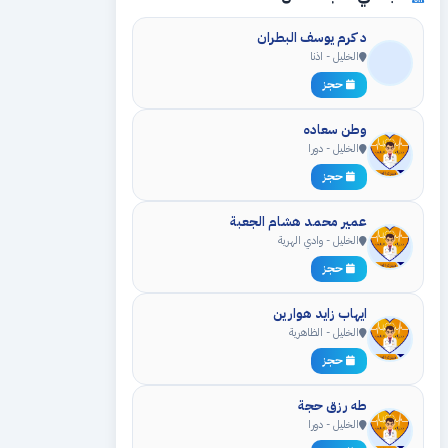
د كرم يوسف البطران
الخليل - اذنا
حجز
وطن سعاده
الخليل - دورا
حجز
عمير محمد هشام الجعبة
الخليل - وادي الهرية
حجز
ايهاب زايد هوارين
الخليل - الظاهرية
حجز
طه رزق حجة
الخليل - دورا