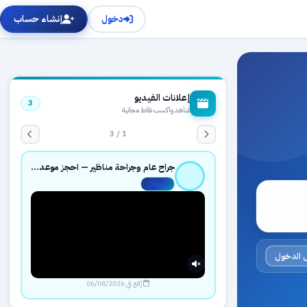
دخول
إنشاء حساب
إعلانات الفيديو
3
شاهد واكسب نقاط مجانية
1 / 3
جراح عام وجراحة مناظير — احجز موعدك بثقة عبر حجزك الطبي
مفعّل
 الدخول
رُفع في 06/08/2026