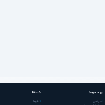
روابط سريعة
خدماتنا
من نحن
أطباؤنا