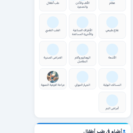
عظام
الأنف والأذن
طب أطفال
والحنجرة
علاج طبيعي
الأطراف الصناعية
الطب النفسي
والأجهزة المساعدة
الأشعة
الروماتيزم وآلام
الامراض الصدرية
المفاصل
المسالك البولية
الجهاز الدوراني
جراحة الاوعية الدموية
أمراض الدم
أطباء في طب أطفال