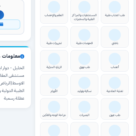
ك
طب اعشاب طبية
المستشفيات والمراكز
العقم والإخصاب
الطبية والمختبرات
ا
باطني
فحوصات طبية
تجهيزات طبية
معلومات ع
أعصاب
طب نووي
الزيارة المنزلية
مستشفى المقا
الاوسط(الرياض.
تغذية العلاجية
نسائية وتوليد
الأورام
عطلة رسمية
طب عيون
البصريات
جراحة الوجه والفكين