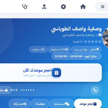
وصفية واصف الطوباسي
د. وصفية واصف الطوباسي
(0 تقييم)
الخليل - دوار ابن رشد
539 مشاهدة
1 خدمات
متاح اليوم · 10:00:00 – 13:00:00
احجز موعدك الآن
مجاني وسريع — ثوانٍ فقط
سجّل
059 ••••••
حجز موعد
استشارة
مفضلة
مشاركة