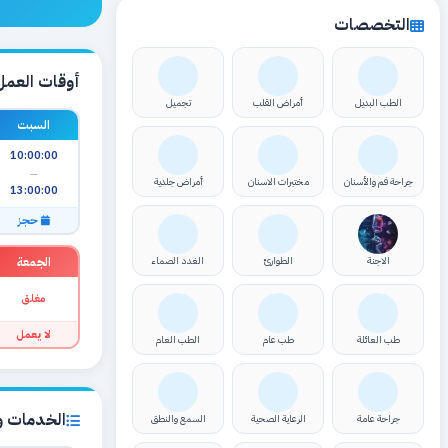
التخصصات
أوقات العمل
الطب البديل
أمراض القلب
تجميل
السبت
10:00:00
—
جراحة فم والأسنان
مختبرات الاسنان
أمراض جلدية
13:00:00
حجز
الجمعة
الاجنة
الطوارئ
الغدد الصماء
مغلق
لا يعمل
طب العائلة
طب عام
الطب العام
الخدمات وا
جراحة عامة
الرعاية الصحية
السمع والنطق