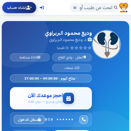
إنشاء حساب
وديع محمود البربراوي
د. وديع محمود البربراوي
(0 تقييم)
الخليل - وادي التفاح
654 مشاهدة
1 خدمات
متاح اليوم · 09:00:00 – 17:00:00
احجز موعدك الآن
مجاني وسريع — ثوانٍ فقط
سجّل الدخول
059 ••••••