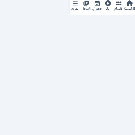
المزيد
الرئيسية
الأقسام
ريلز
حجوزاتي
السجل
حجزك الطبي
لمستقبل طبي أفضل
منصة رقمية متكاملة تربط المرضى بأطبائهم، وتُيسّر إدارة
المواعيد والسجلات الطبية بكل سهولة وأمان.
روابط سريعة
من نحن
خدماتنا
سياسة الخصوصية