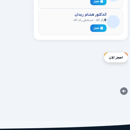
حجز
الدكتور هشام زيدان
رام الله - مستشفى رام الله
حجز
إعلان ممول
احجز الان