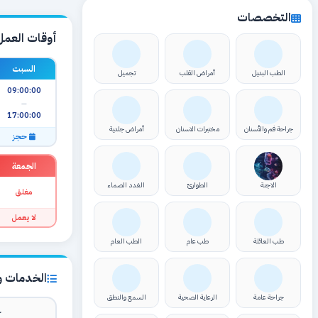
التخصصات
أوقات العمل
السبت
الطب البديل
أمراض القلب
تجميل
09:00:00
—
17:00:00
جراحة فم والأسنان
مختبرات الاسنان
أمراض جلدية
حجز
الجمعة
الاجنة
الطوارئ
الغدد الصماء
مغلق
لا يعمل
طب العائلة
طب عام
الطب العام
الخدمات وا
جراحة عامة
الرعاية الصحية
السمع والنطق
ك