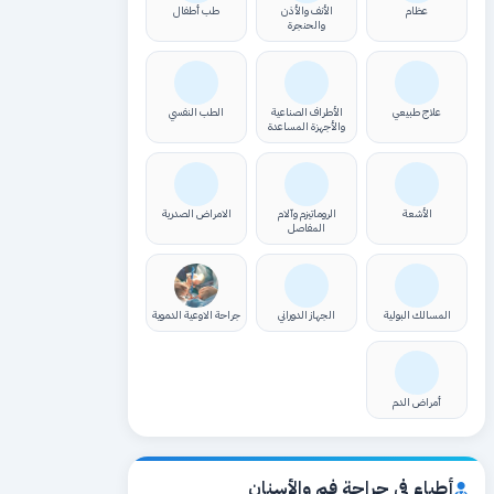
عظام
الأنف والأذن
طب أطفال
والحنجرة
علاج طبيعي
الأطراف الصناعية
الطب النفسي
والأجهزة المساعدة
الأشعة
الروماتيزم وآلام
الامراض الصدرية
المفاصل
المسالك البولية
الجهاز الدوراني
جراحة الاوعية الدموية
أمراض الدم
أطباء في جراحة فم والأسنان