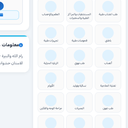
طب اعشاب طبية
المستشفيات والمراكز
العقم والإخصاب
ا
الطبية والمختبرات
باطني
فحوصات طبية
تجهيزات طبية
معلومات ع
الاسنان حشوا
أعصاب
طب نووي
الزيارة المنزلية
تغذية العلاجية
نسائية وتوليد
الأورام
طب عيون
البصريات
جراحة الوجه والفكين