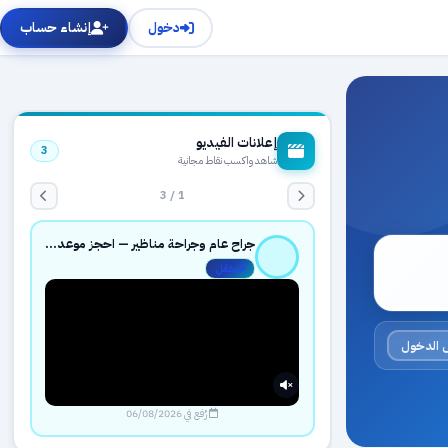
دخول
إنشاء حساب
إعلانات الفيديو
3
شاهد واكسب نقاط مجانية
1 / 3
جراح عام وجراحة مناظير — احجز موعدك بثقة عبر حجزك الطبي
مفعّل
 الدخول
رُفع في 06/08/2026