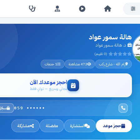
هالة سمور عواد
د. هالة سمور عواد
(0 تقييم)
رام الله - شارع ركب
473 مشاهدة
1 خدمات
احجز موعدك الآن
مجاني وسريع — ثوانٍ فقط
سجّل
059 ••••••
حجز موعد
استشارة
مفضلة
مشاركة