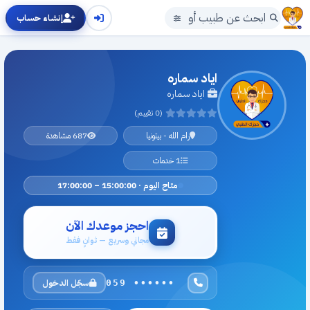
إنشاء حساب
اياد سماره
اياد سماره
(0 تقييم)
رام الله - بيتونيا
687 مشاهدة
1 خدمات
متاح اليوم · 15:00:00 – 17:00:00
احجز موعدك الآن
مجاني وسريع — ثوانٍ فقط
سجّل الدخول
059 ••••••