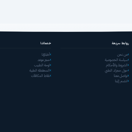
روابط سريعة
خدماتنا
من نحن
أطباؤنا
سياسة الخصوصية
حجز موعد
الشروط والأحكام
لوحة الطبيب
حول حجزك الطبي
المحفظة الطبية
تواصل معنا
نقاط المكافآت
انضم إلينا