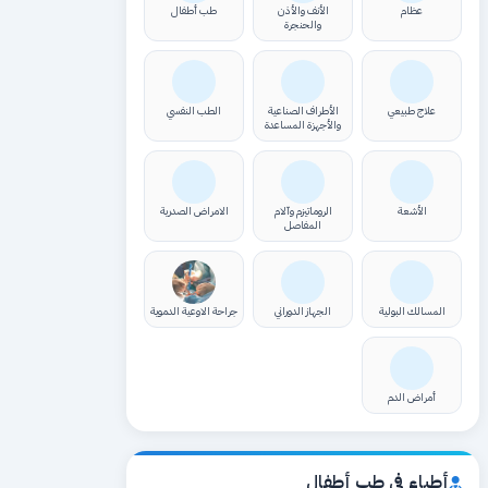
عظام
الأنف والأذن
طب أطفال
والحنجرة
علاج طبيعي
الأطراف الصناعية
الطب النفسي
والأجهزة المساعدة
الأشعة
الروماتيزم وآلام
الامراض الصدرية
المفاصل
المسالك البولية
الجهاز الدوراني
جراحة الاوعية الدموية
أمراض الدم
أطباء في طب أطفال