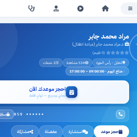
مراد محمد جابر
د.مراد محمد جابر (عيادة اطفال)
(0 تقييم)
الخليل - رأس الجورة
534 مشاهدة
1 خدمات
متاح اليوم · 09:00:00 – 17:00:00
احجز موعدك الآن
مجاني وسريع — ثوانٍ فقط
سجّل
059 ••••••
حجز موعد
استشارة
مفضلة
مشاركة