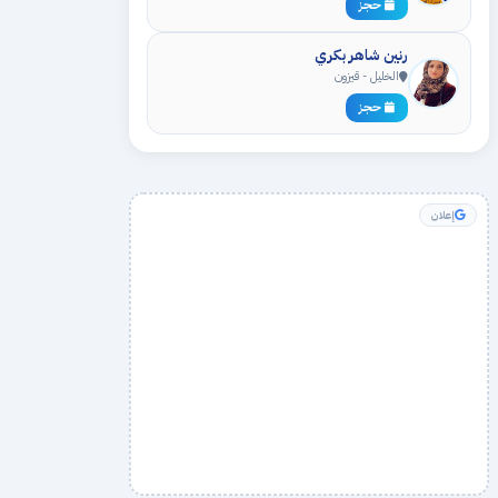
حجز
رنين شاهر بكري
الخليل - قيزون
حجز
إعلان