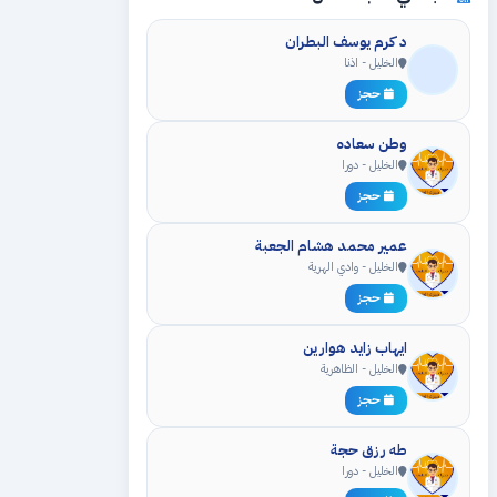
د كرم يوسف البطران
الخليل - اذنا
حجز
وطن سعاده
الخليل - دورا
حجز
عمير محمد هشام الجعبة
الخليل - وادي الهرية
حجز
ايهاب زايد هوارين
الخليل - الظاهرية
حجز
طه رزق حجة
الخليل - دورا