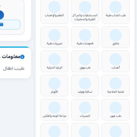
ك
طب اعشاب طبية
المستشفيات والمراكز
العقم والإخصاب
الطبية والمختبرات
ا
باطني
فحوصات طبية
تجهيزات طبية
معلومات ع
أعصاب
طب نووي
الزيارة المنزلية
طبيب اطفال
تغذية العلاجية
نسائية وتوليد
الأورام
طب عيون
البصريات
جراحة الوجه والفكين