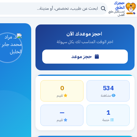
حجزك
الطبي
لمستقبل طبي
أفضل
احجز موعدك الآن
اختر الوقت المناسب لك بكل سهولة
حجز موعد
0
534
مشاهدة
تقييم
—
1
خدمة
تقييم