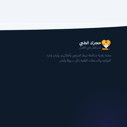
حجزك الطبي
لمستقبل طبي أفضل
منصة رقمية متكاملة تربط المرضى بأطبائهم، وتُيسّر إدارة
المواعيد والسجلات الطبية بكل سهولة وأمان.