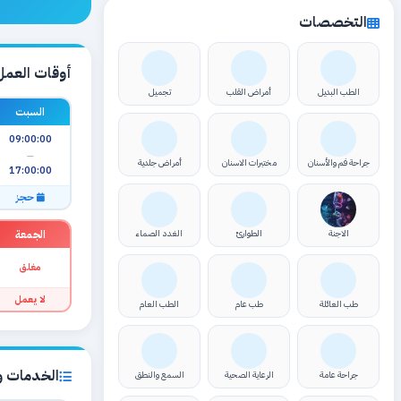
التخصصات
أوقات العمل
الطب البديل
أمراض القلب
تجميل
السبت
09:00:00
—
جراحة فم والأسنان
مختبرات الاسنان
أمراض جلدية
17:00:00
حجز
الجمعة
الاجنة
الطوارئ
الغدد الصماء
مغلق
لا يعمل
طب العائلة
طب عام
الطب العام
الخدمات وا
جراحة عامة
الرعاية الصحية
السمع والنطق