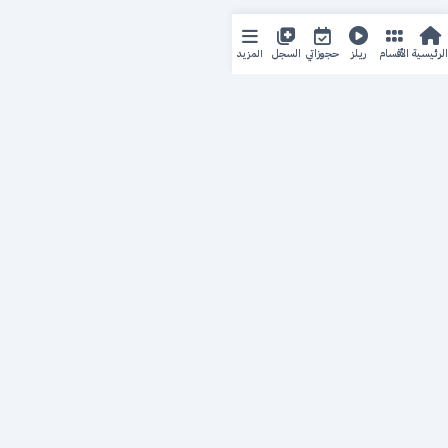
المزيد
الرئيسية
الأقسام
ريلز
حجوزاتي
السجل
حجزك الطبي
لمستقبل طبي أفضل
منصة رقمية متكاملة تربط المرضى بأطبائهم، وتُيسّر إدارة
المواعيد والسجلات الطبية بكل سهولة وأمان.
روابط سريعة
من نحن
خدماتنا
سياسة الخصوصية