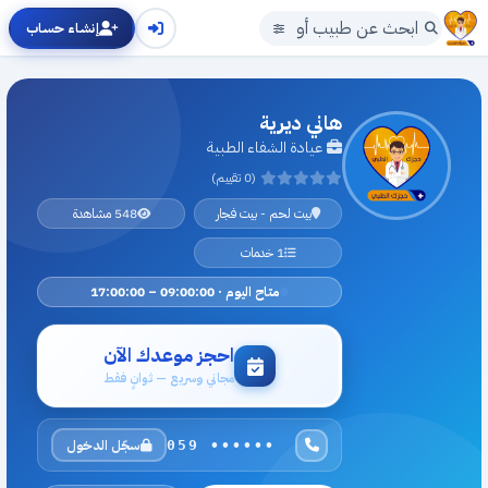
إنشاء حساب
هاني ديرية
عيادة الشفاء الطبية
(0 تقييم)
بيت لحم - بيت فجار
548 مشاهدة
1 خدمات
متاح اليوم · 09:00:00 – 17:00:00
احجز موعدك الآن
مجاني وسريع — ثوانٍ فقط
سجّل الدخول
059 ••••••