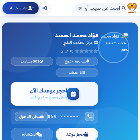
إنشاء حساب
فؤاد محمد الحميد
مركز الحكمه الطبي
(0 تقييم)
بيت لحم - تقوع
503 مشاهدة
1 خدمات
احجز موعدك الآن
مجاني وسريع — ثوانٍ فقط
سجّل الدخول
059 ••••••
حجز موعد
استشارة