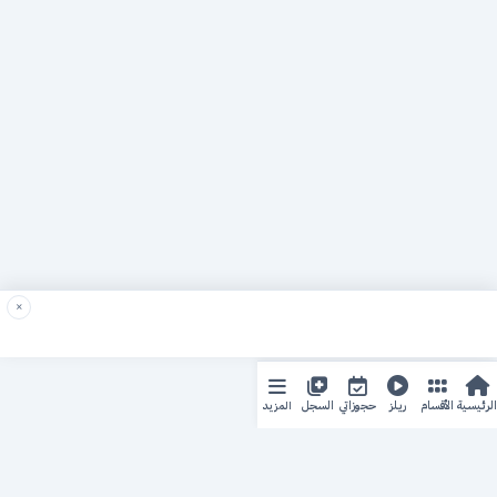
×
المزيد
الرئيسية
الأقسام
ريلز
حجوزاتي
السجل