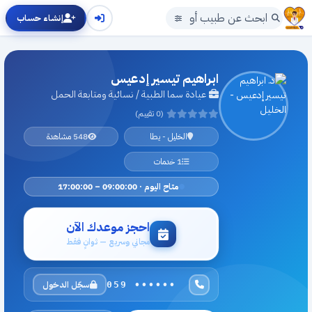
إنشاء حساب
ابراهيم تيسير إدعيس
عيادة سما الطبية / نسائية ومتابعة الحمل
(0 تقييم)
الخليل - يطا
548 مشاهدة
1 خدمات
متاح اليوم · 09:00:00 – 17:00:00
احجز موعدك الآن
مجاني وسريع — ثوانٍ فقط
سجّل الدخول
059 ••••••