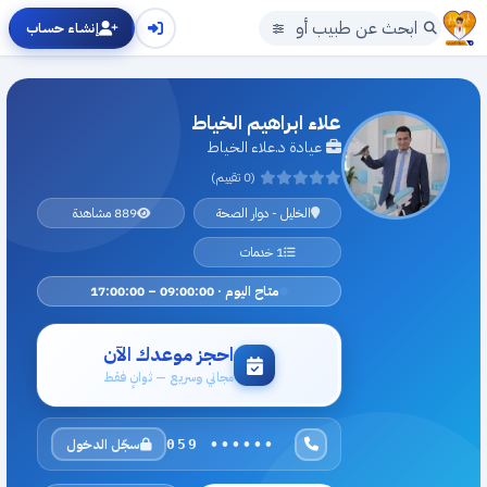
إنشاء حساب
علاء ابراهيم الخياط
عيادة د.علاء الخياط
(0 تقييم)
الخليل - دوار الصحة
889 مشاهدة
1 خدمات
متاح اليوم · 09:00:00 – 17:00:00
احجز موعدك الآن
مجاني وسريع — ثوانٍ فقط
سجّل الدخول
059 ••••••