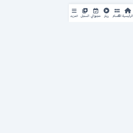
المزيد
الرئيسية
الأقسام
ريلز
حجوزاتي
السجل
حجزك الطبي
لمستقبل طبي أفضل
منصة رقمية متكاملة تربط المرضى بأطبائهم، وتُيسّر إدارة
المواعيد والسجلات الطبية بكل سهولة وأمان.
روابط سريعة
من نحن
خدماتنا
سياسة الخصوصية