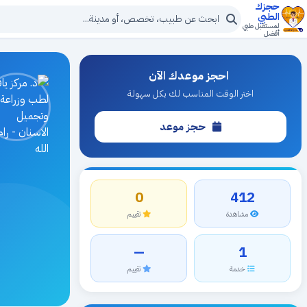
حجزك
الطبي
لمستقبل طبي
أفضل
احجز موعدك الآن
اختر الوقت المناسب لك بكل سهولة
حجز موعد
0
412
مشاهدة
تقييم
—
1
خدمة
تقييم