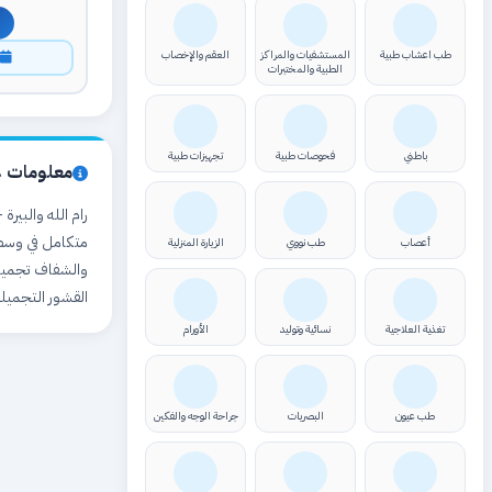
طب اعشاب طبية
المستشفيات والمراكز
العقم والإخصاب
ا
الطبية والمختبرات
باطني
فحوصات طبية
تجهيزات طبية
معلومات ع
متكامل في وسط م
أعصاب
طب نووي
الزيارة المنزلية
والشفاف تجميل 
القشور التجميل
تغذية العلاجية
نسائية وتوليد
الأورام
طب عيون
البصريات
جراحة الوجه والفكين