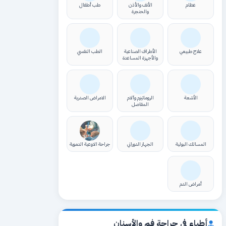
عظام
الأنف والأذن
طب أطفال
والحنجرة
علاج طبيعي
الأطراف الصناعية
الطب النفسي
والأجهزة المساعدة
الأشعة
الروماتيزم وآلام
الامراض الصدرية
المفاصل
المسالك البولية
الجهاز الدوراني
جراحة الاوعية الدموية
أمراض الدم
أطباء في جراحة فم والأسنان