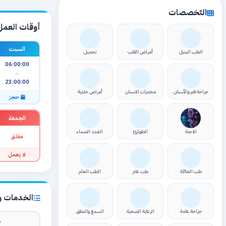
التخصصات
أوقات العمل
السبت
الطب البديل
أمراض القلب
تجميل
06:00:00
—
23:00:00
جراحة فم والأسنان
مختبرات الاسنان
أمراض جلدية
حجز
الجمعة
الاجنة
الطوارئ
الغدد الصماء
مغلق
لا يعمل
طب العائلة
طب عام
الطب العام
الخدمات وا
جراحة عامة
الرعاية الصحية
السمع والنطق
ك