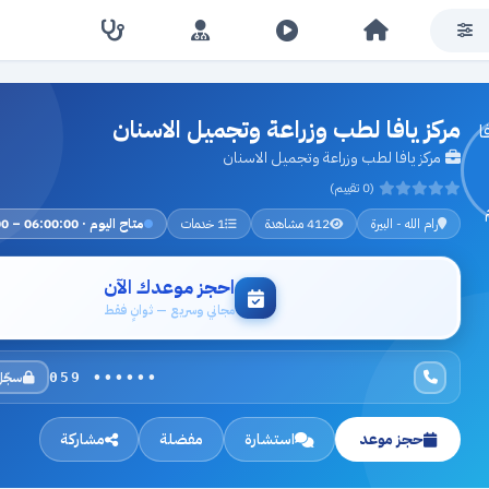
مركز يافا لطب وزراعة وتجميل الاسنان
مركز يافا لطب وزراعة وتجميل الاسنان
(0 تقييم)
رام الله - البيرة
412 مشاهدة
1 خدمات
متاح اليوم · 06:00:00 – 23:00:00
احجز موعدك الآن
مجاني وسريع — ثوانٍ فقط
سجّل
059 ••••••
حجز موعد
استشارة
مفضلة
مشاركة