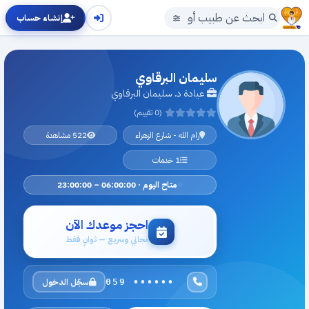
إنشاء حساب
سليمان البرقاوي
عيادة د. سليمان البرقاوي
(0 تقييم)
رام الله - شارع الزهراء
522 مشاهدة
1 خدمات
متاح اليوم · 06:00:00 – 23:00:00
احجز موعدك الآن
مجاني وسريع — ثوانٍ فقط
سجّل الدخول
059 ••••••