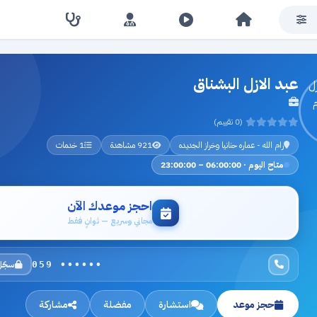
عبد الازل البشناق
(0 تقييم)
رام الله - عماره حنانيا وخراز الجديده
921 مشاهدة
1 خدمات
متاح اليوم · 06:00:00 – 23:00:00
احجز موعدك الآن
مجاني وسريع — ثوانٍ فقط
سجّل
059 ••••••
حجز موعد
استشارة
مفضلة
مشاركة