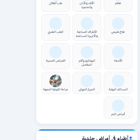
عظام
الأنف والأذن
طب أطفال
والحنجرة
علاج طبيعي
الأطراف الصناعية
الطب النفسي
والأجهزة المساعدة
الأشعة
الروماتيزم وآلام
الامراض الصدرية
المفاصل
المسالك البولية
الجهاز الدوراني
جراحة الاوعية الدموية
أمراض الدم
أطباء في أمراض جلدية