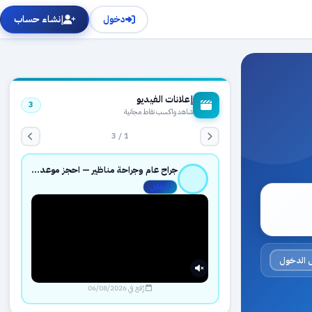
دخول
إنشاء حساب
إعلانات الفيديو
3
شاهد واكسب نقاط مجانية
1 / 3
جراح عام وجراحة مناظير — احجز موعدك بثقة عبر حجزك الطبي
مفعّل
 الدخول
رُفع في 06/08/2026