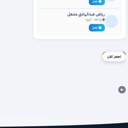
حجز
رياض عبدالهادي مشعل
رام الله - البيرة
حجز
إعلان ممول
احجز الان