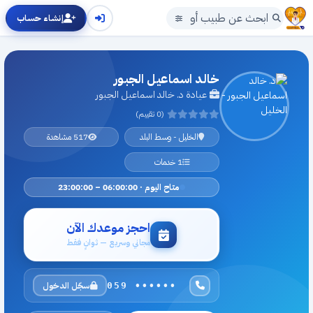
إنشاء حساب
خالد اسماعيل الجبور
عيادة د. خالد اسماعيل الجبور
(0 تقييم)
الخليل - وسط البلد
517 مشاهدة
1 خدمات
متاح اليوم · 06:00:00 – 23:00:00
احجز موعدك الآن
مجاني وسريع — ثوانٍ فقط
سجّل الدخول
059 ••••••