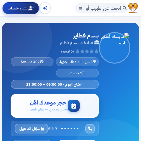
إنشاء حساب
بسام فطاير
عيادة د. بسام فطاير
(0 تقييم)
نابلس - المنطقة الجنوبية
407 مشاهدة
1 خدمات
متاح اليوم · 06:00:00 – 23:00:00
احجز موعدك الآن
مجاني وسريع — ثوانٍ فقط
سجّل الدخول
059 ••••••