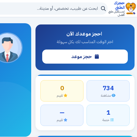
حجزك
الطبي
لمستقبل طبي
أفضل
احجز موعدك الآن
اختر الوقت المناسب لك بكل سهولة
حجز موعد
0
734
مشاهدة
تقييم
—
1
خدمة
تقييم