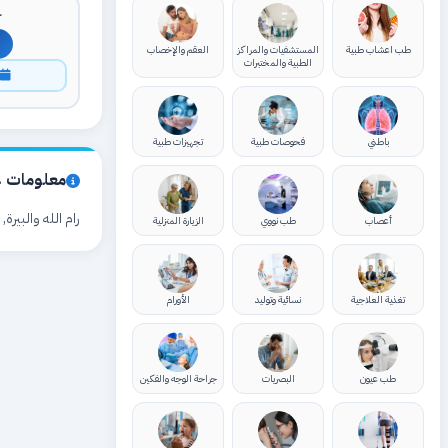
ك
طب اعشاب طبية
المستشفيات والمراكز
العقم والإخصاب
الطبية والمختبرات
ا
باطني
فحوصات طبية
تجهيزات طبية
معلومات ع
رام الله والبير
أعصاب
طب نووي
الزيارة المنزلية
تغذية العلاجية
نسائية وتوليد
الأورام
طب عيون
البصريات
جراحة الوجه والفكين