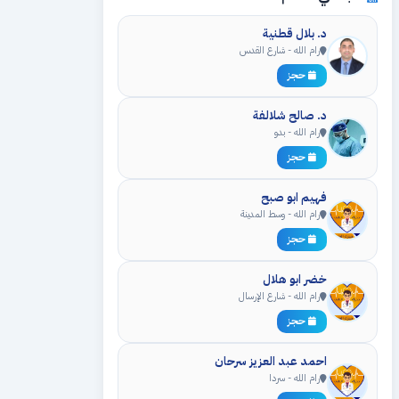
د. بلال قطنية
رام الله - شارع القدس
حجز
د. صالح شلالفة
رام الله - بدو
حجز
فهيم ابو صبح
رام الله - وسط المدينة
حجز
خضر ابو هلال
رام الله - شارع الإرسال
حجز
احمد عبد العزيز سرحان
رام الله - سردا