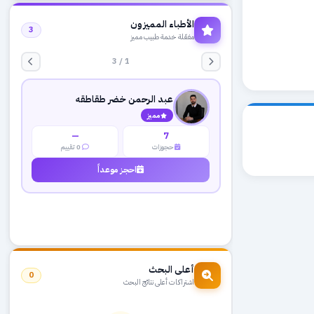
الأطباء المميزون
3
مفعّلة خدمة طبيب مميز
1 / 3
عبد الرحمن خضر طقاطقه
مميز
—
7
حجوزات
0 تقييم
احجز موعداً
أعلى البحث
0
اشتراكات أعلى نتائج البحث