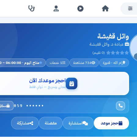
وائل قفيشة
عيادة د. وائل قفيشة
(0 تقييم)
رام الله - قدورة
734 مشاهدة
1 خدمات
متاح اليوم · 06:00:00 – 23:00:00
احجز موعدك الآن
مجاني وسريع — ثوانٍ فقط
سجّل
059 ••••••
حجز موعد
استشارة
مفضلة
مشاركة