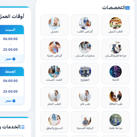
التخصصات
أوقات العمل
السبت
الطب البديل
أمراض القلب
تجميل
06:00:00
—
23:00:00
جراحة فم والأسنان
مختبرات الاسنان
أمراض جلدية
حجز
الجمعة
الاجنة
الطوارئ
الغدد الصماء
06:00:00
—
23:00:00
حجز
طب العائلة
طب عام
الطب العام
الخدمات وا
جراحة عامة
الرعاية الصحية
السمع والنطق