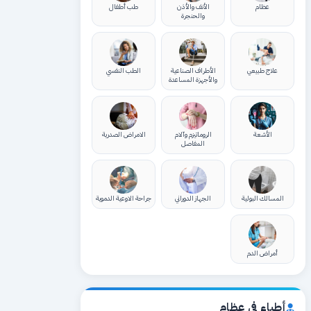
عظام
الأنف والأذن
طب أطفال
والحنجرة
علاج طبيعي
الأطراف الصناعية
الطب النفسي
والأجهزة المساعدة
الأشعة
الروماتيزم وآلام
الامراض الصدرية
المفاصل
المسالك البولية
الجهاز الدوراني
جراحة الاوعية الدموية
أمراض الدم
أطباء في عظام