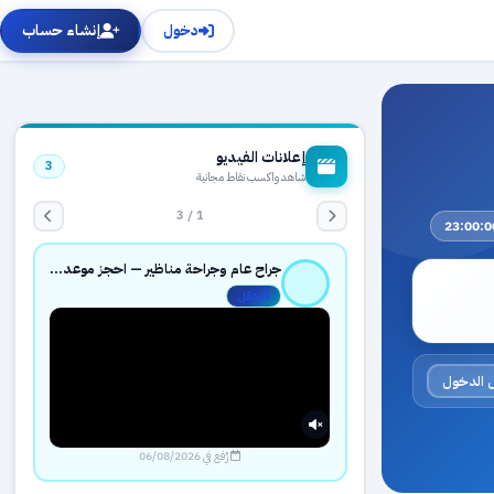
دخول
إنشاء حساب
إعلانات الفيديو
3
شاهد واكسب نقاط مجانية
1 / 3
جراح عام وجراحة مناظير — احجز موعدك بثقة عبر حجزك الطبي
مفعّل
 الدخول
رُفع في 06/08/2026