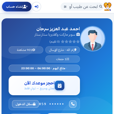
إنشاء حساب
احمد عبد العزيز سرحان
سوبر ماركت وكفتيريا ستار ستار
(0 تقييم)
رام الله - شارع الإرسال
901 مشاهدة
1 خدمات
متاح اليوم · 06:00:00 – 23:00:00
احجز موعدك الآن
مجاني وسريع — ثوانٍ فقط
سجّل الدخول
059 ••••••